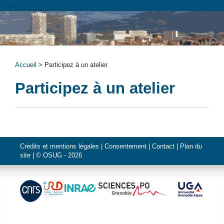
Menu Principal
Accueil
> Participez à un atelier
Participez à un atelier
Crédits et mentions légales
|
Consentement
|
Contact
|
Plan du
site
| ©
OSUG
- 2026