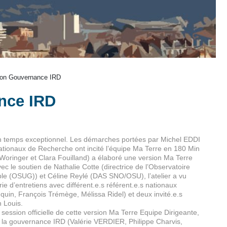
ion Gouvernance IRD
nce IRD
n temps exceptionnel. Les démarches portées par Michel EDDI
ationaux de Recherche ont incité l’équipe Ma Terre en 180 Min
 Woringer et Clara Fouilland) a élaboré une version Ma Terre
vec le soutien de Nathalie Cotte (directrice de l’Observatoire
le (OSUG)) et Céline Reylé (DAS SNO/OSU), l’atelier a vu
rie d’entretiens avec différent.e.s référent.e.s nationaux
in, François Trémège, Mélissa Ridel) et deux invité.e.s
n Louis.
 session officielle de cette version Ma Terre Equipe Dirigeante,
 la gouvernance IRD (Valérie VERDIER, Philippe Charvis,