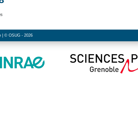
26
e
| ©
OSUG
- 2026