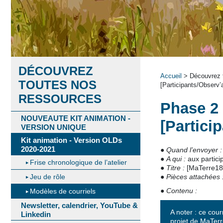
DÉCOUVREZ
Accueil
> Découvrez t
TOUTES NOS
[Participants/Observ’
RESSOURCES
Phase 2 
NOUVEAUTE KIT ANIMATION -
[Partici
VERSION UNIQUE
Kit animation - Version OLDs
2020-2021
●
Quand l’envoyer :
●
A qui :
aux partici
Frise chronologique de l’atelier
●
Titre :
[MaTerre180
Jeu de rôle
●
Pièces attachées 
●
Contenu :
Modèles de courriels
Newsletter, calendrier, YouTube &
A noter : ce cour
Linkedin
projet de MaTerr