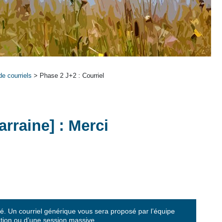
e courriels
> Phase 2 J+2 : Courriel
rraine] : Merci
imé. Un courriel générique vous sera proposé par l’équipe
mation ou d’une session massive….