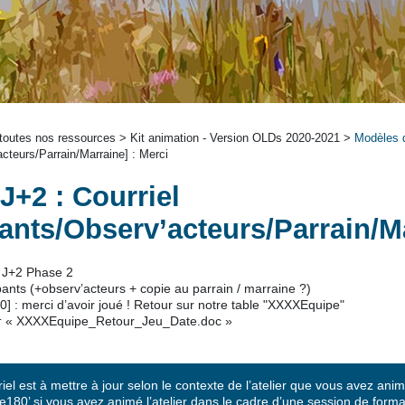
outes nos ressources > Kit animation - Version OLDs 2020-2021 >
Modèles d
acteurs/Parrain/Marraine] : Merci
J+2 : Courriel
pants/Observ’acteurs/Parrain/Ma
J+2 Phase 2
pants (+observ’acteurs + copie au parrain / marraine ?)
] : merci d’avoir joué ! Retour sur notre table "XXXXEquipe"
:
« XXXXEquipe_Retour_Jeu_Date.doc »
riel est à mettre à jour selon le contexte de l’atelier que vous avez an
e180’ si vous avez animé l’atelier dans le cadre d’une session de for