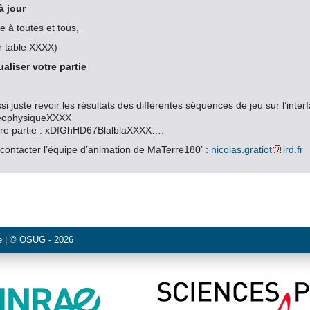
à jour
e à toutes et tous,
 table XXXX)
aliser votre partie
 juste revoir les résultats des différentes séquences de jeu sur l’inter
GéophysiqueXXXX
otre partie : xDfGhHD67BlalblaXXXX….
, contacter l’équipe d’animation de MaTerre180’ :
nicolas.gratiot
ird.fr
e
| ©
OSUG
- 2026