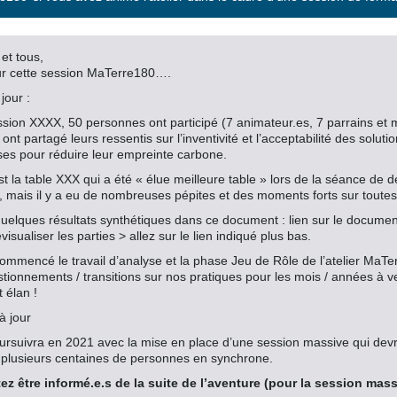
et tous,
sur cette session MaTerre180….
jour :
ssion XXXX, 50 personnes ont participé (7 animateur.es, 7 parrains et m
ont partagé leurs ressentis sur l’inventivité et l’acceptabilité des sol
ses pour réduire leur empreinte carbone.
t la table XXX qui a été « élue meilleure table » lors de la séance de d
, mais il y a eu de nombreuses pépites et des moments forts sur toutes 
uelques résultats synthétiques dans ce document : lien sur le documen
visualiser les parties > allez sur le lien indiqué plus bas.
ommencé le travail d’analyse et la phase Jeu de Rôle de l’atelier MaTe
tionnements / transitions sur nos pratiques pour les mois / années à ve
t élan !
à jour
ursuivra en 2021 avec la mise en place d’une session massive qui devra
lusieurs centaines de personnes en synchrone.
ez être informé.e.s de la suite de l’aventure (pour la session mass