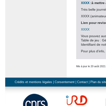
XXXX
:à mettre 
Très belle journé
XXXX (animateur
Lien pour revisu
XXXX
Vous pouvez aussi
Table de jeu : 
Identifiant de n
Pour plus d’info
Mis à jour le 20 août 2021
Crédits et mentions légales
|
Consentement
|
Contact
|
Plan du sit