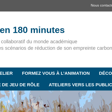
Nous contact
 en 180 minutes
r collaboratif du monde académique
es scénarios de réduction de son empreinte carbo
ELIER
FORMEZ VOUS À L’ANIMATION
DÉCO
 DE JEU DE RÔLE
ATELIERS VERS LES PUBLI