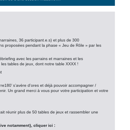
arraines, 36 participant.e.s) et plus de 300
utions proposées pendant la phase « Jeu de Rôle » par les
ébriefing avec les parrains et marraines et les
les tables de jeux, dont notre table XXXX !
t
rre180’ s’avère d’ores et déjà pouvoir accompagner /
nir. Un grand merci à vous pour votre participation et votre
it réunir plus de 50 tables de jeux et rassembler une
ive notamment), cliquer ici :